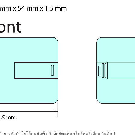
ับการสั่งทำโลโก้บนสินค้า กับผู้ผลิตแฟลชไดร์ฟพรีเมี่ยม อันดับ 1