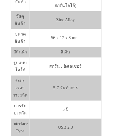
ขั้นต่ำ
สกรีนโลโก้)
วัสดุ
Zinc Alloy
สินค้า
ขนาด
56 x 17 x 8 mm.
สินค้า
สีสินค้า
สีเงิน
รูปแบบ
สกรีน , ยิงเลเซอร์
โลโก้
ระยะ
เวลา
5-7 วันทำการ
การผลิต
การรับ
5 ปี
ประกัน
Interface
USB 2.0
Type