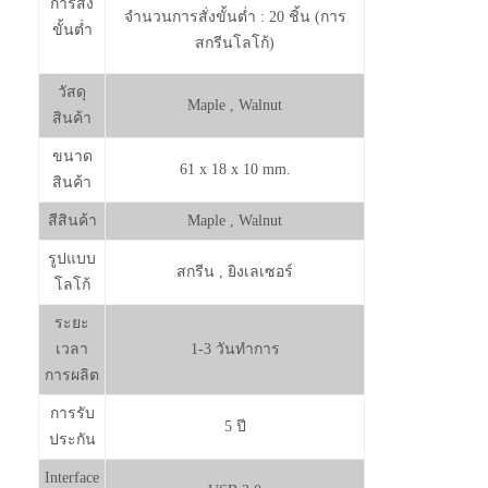
การสั่ง
จำนวนการสั่งขั้นต่ำ : 20 ชิ้น (การ
ขั้นต่ำ
สกรีนโลโก้)
วัสดุ
Maple , Walnut
สินค้า
ขนาด
61 x 18 x 10 mm.
สินค้า
สีสินค้า
Maple , Walnut
รูปแบบ
สกรีน , ยิงเลเซอร์
โลโก้
ระยะ
เวลา
1-3 วันทำการ
การผลิต
การรับ
5 ปี
ประกัน
Interface