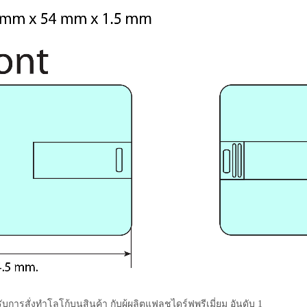
ับการสั่งทำโลโก้บนสินค้า กับผู้ผลิตแฟลชไดร์ฟพรีเมี่ยม อันดับ 1