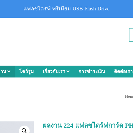
แฟลชไดรฟ์ พรีเมียม USB Flash Drive
งาน
โชว์รูม
เกี่ยวกับเรา
การชำระเงิน
ติดต่อเรา
Hom
ผลงาน 224 แฟลชไดร์ฟการ์ด P