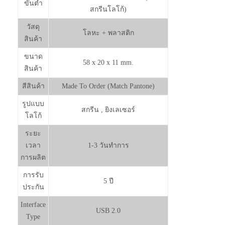
ขั้นต่ำ
สกรีนโลโก้)
วัสดุ
โลหะ + พลาสติก
สินค้า
ขนาด
58 x 20 x 11 mm.
สินค้า
สีสินค้า
Made To Order (Match Pantone)
รูปแบบ
สกรีน , ยิงเลเซอร์
โลโก้
ระยะ
เวลา
1-3 วันทำการ
การผลิต
การรับ
5 ปี
ประกัน
Interface
USB 2.0
Type