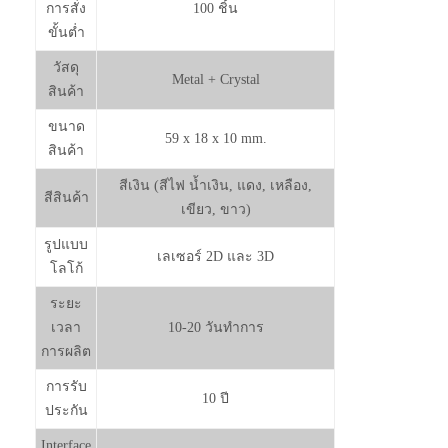
การสั่ง
100 ชิ้น
ขั้นต่ำ
วัสดุ
Metal + Crystal
สินค้า
ขนาด
59 x 18 x 10 mm.
สินค้า
สีเงิน (สีไฟ น้ำเงิน, แดง, เหลือง,
สีสินค้า
เขียว, ขาว)
รูปแบบ
เลเซอร์ 2D และ 3D
โลโก้
ระยะ
เวลา
10-20 วันทำการ
การผลิต
การรับ
10 ปี
ประกัน
Interface