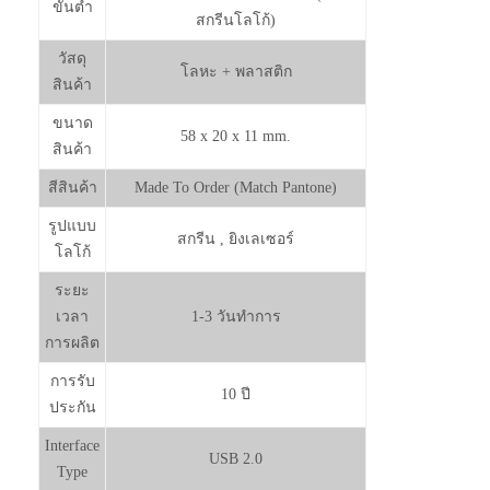
ขั้นต่ำ
สกรีนโลโก้)
วัสดุ
โลหะ + พลาสติก
สินค้า
ขนาด
58 x 20 x 11 mm.
สินค้า
สีสินค้า
Made To Order (Match Pantone)
รูปแบบ
สกรีน , ยิงเลเซอร์
โลโก้
ระยะ
เวลา
1-3 วันทำการ
การผลิต
การรับ
10 ปี
ประกัน
Interface
USB 2.0
Type