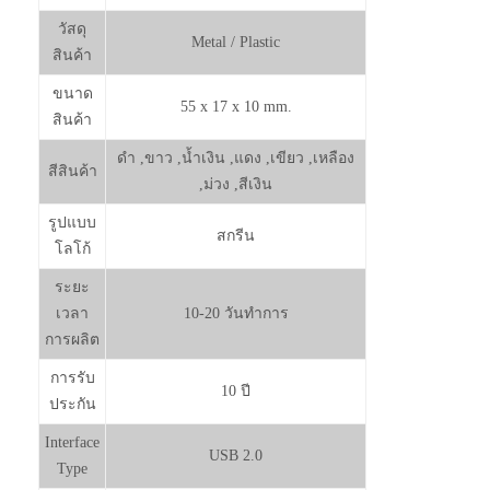
วัสดุ
Metal / Plastic
สินค้า
ขนาด
55 x 17 x 10 mm.
สินค้า
ดำ ,ขาว ,น้ำเงิน ,แดง ,เขียว ,เหลือง
สีสินค้า
,ม่วง ,สีเงิน
รูปแบบ
สกรีน
โลโก้
ระยะ
เวลา
10-20 วันทำการ
การผลิต
การรับ
10 ปี
ประกัน
Interface
USB 2.0
Type