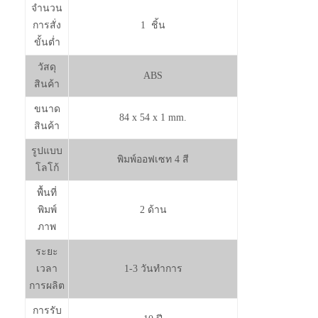
จำนวน
การสั่ง
1 ชิ้น
ขั้นต่ำ
วัสดุ
ABS
สินค้า
ขนาด
84 x 54 x 1 mm.
สินค้า
รูปแบบ
พิมพ์ออฟเซท 4 สี
โลโก้
พื้นที่
พิมพ์
2 ด้าน
ภาพ
ระยะ
เวลา
1-3 วันทำการ
การผลิต
การรับ