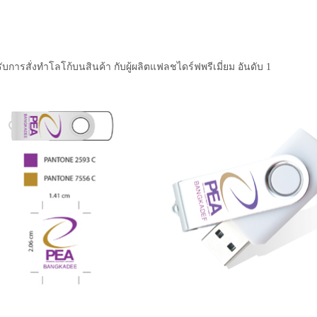
ับการสั่งทำโลโก้บนสินค้า กับผู้ผลิตแฟลชไดร์ฟพรีเมี่ยม อันดับ 1