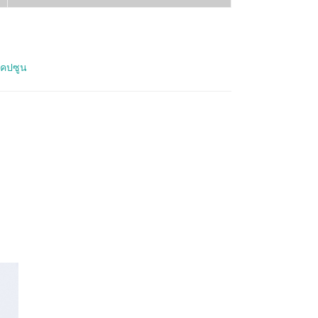
คปซูน