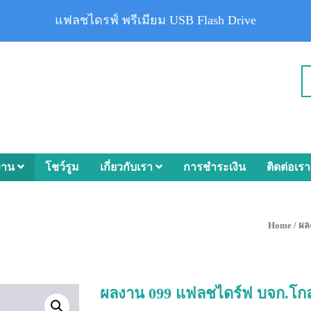
แฟลชไดรฟ์ พรีเมียม USB Flash Drive
งาน
โชว์รูม
เกี่ยวกับเรา
การชำระเงิน
ติดต่อเรา
Home
/
ผล
ผลงาน 099 แฟลชไดร์ฟ บจก.โกลบ