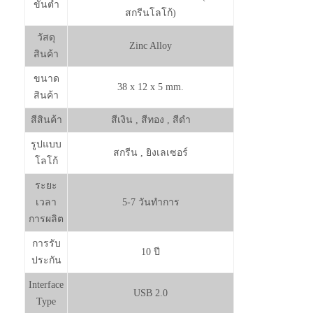
ขั้นต่ำ
สกรีนโลโก้)
วัสดุ
Zinc Alloy
สินค้า
ขนาด
38 x 12 x 5 mm.
สินค้า
สีสินค้า
สีเงิน , สีทอง , สีดำ
รูปแบบ
สกรีน , ยิงเลเซอร์
โลโก้
ระยะ
เวลา
5-7 วันทำการ
การผลิต
การรับ
10 ปี
ประกัน
Interface
USB 2.0
Type