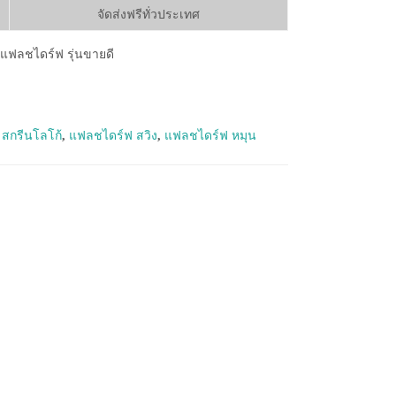
จัดส่งฟรีทั่วประเทศ
แฟลชไดร์ฟ รุ่นขายดี
สกรีนโลโก้
,
แฟลชไดร์ฟ สวิง
,
แฟลชไดร์ฟ หมุน