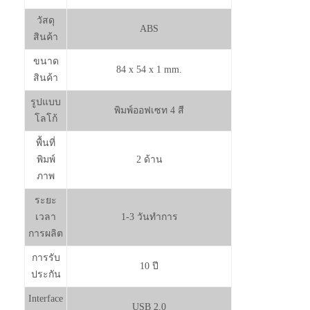
วัสดุ
ABS
สินค้า
ขนาด
84 x 54 x 1 mm.
สินค้า
รูปแบบ
พิมพ์ออฟเซท 4 สี
โลโก้
พื้นที่
พิมพ์
2 ด้าน
ภาพ
ระยะ
เวลา
1-3 วันทำการ
การผลิต
การรับ
10 ปี
ประกัน
Interface
USB 2.0